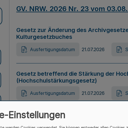
GV. NRW. 2026 Nr. 23 vom 03.08
Gesetz zur Änderung des Archivgesetze
Kulturgesetzbuches
Ausfertigungsdatum
21.07.2026
S
Gesetz betreffend die Stärkung der Hoc
(Hochschulstärkungsgesetz)
Ausfertigungsdatum
21.07.2026
S
e-Einstellungen
Gesetz zur Vermeidung von Diskriminier
(Landesantidiskriminierungsgesetz – 
ite werden Cookies verwendet. Sie können entweder allen Cookies 