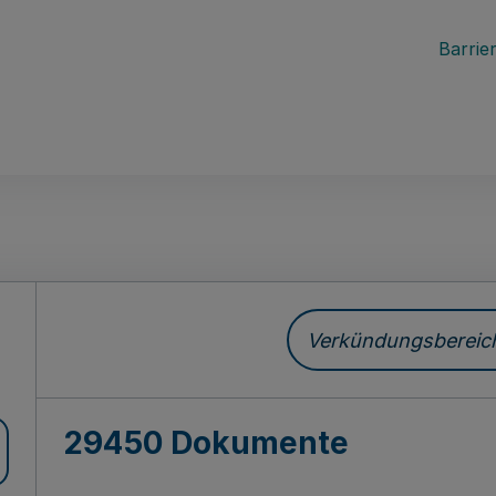
Barrier
ch
Verkündungsbereich 
29450 Dokumente