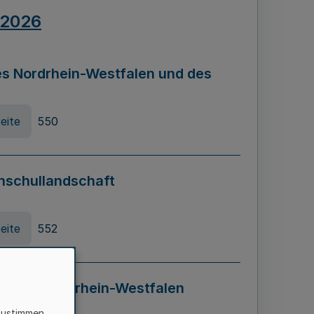
.2026
s Nordrhein-Westfalen und des
eite
550
hschullandschaft
eite
552
ung in Nordrhein-Westfalen
LADG NRW)
zustimmen,