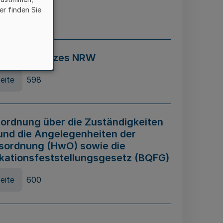
er finden Sie
eite
595
ospiel Gesetzes NRW
eite
598
ordnung über die Zuständigkeiten
und die Angelegenheiten der
sordnung (HwO) sowie die
ikationsfeststellungsgesetz (BQFG)
eite
600