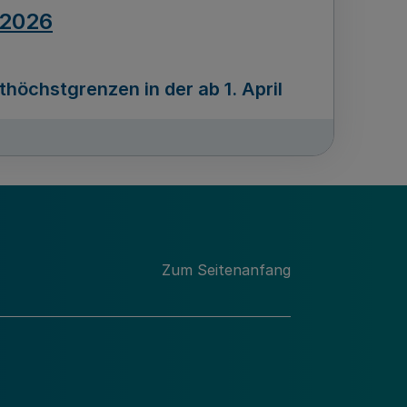
.2026
öchstgrenzen in der ab 1. April
Ausgabennummer
212
.2026
Zum Seitenanfang
programms „Mittelstand Innovativ &
gitale Prozesse
usgabennummer
211