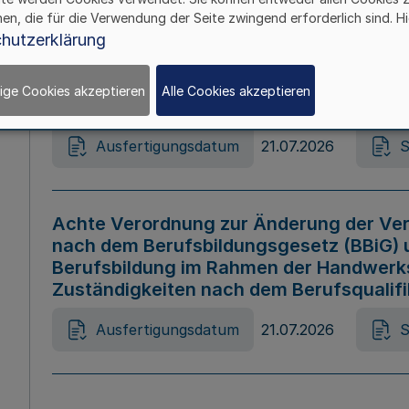
hen, die für die Verwendung der Seite zwingend erforderlich sind. Hi
Ausfertigungsdatum
21.07.2026
S
hutzerklärung
ige Cookies akzeptieren
Alle Cookies akzeptieren
Gesetz zur Änderung des Online-Casin
Ausfertigungsdatum
21.07.2026
S
Achte Verordnung zur Änderung der Ver
nach dem Berufsbildungsgesetz (BBiG) 
Berufsbildung im Rahmen der Handwerk
Zuständigkeiten nach dem Berufsqualif
Ausfertigungsdatum
21.07.2026
S