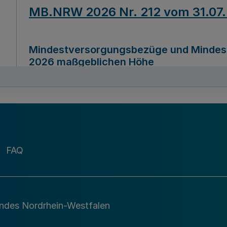
MB.NRW 2026 Nr. 212 vom 31.07
Mindestversorgungsbezüge und Mindesth
2026 maßgeblichen Höhe
Ausfertigungsdatum
22.07.2026
MB.NRW 2026 Nr. 211 vom 31.07
FAQ
Richtlinie zur Durchführung des Förder
Digital (MID)“ zum Teilprogramm MID-Di
andes Nordrhein-Westfalen
Ausfertigungsdatum
29.11.2026
A