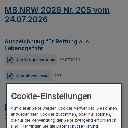
MB.NRW 2026 Nr. 205 vom
24.07.2026
Auszeichnung für Rettung aus
Lebensgefahr
Ausfertigungsdatum
22.07.2026
Ausgabennummer
205
Cookie-Einstellungen
MB.NRW 2026 Nr. 204 vom
Auf dieser Seite werden Cookies verwendet. Sie können
24.07.2026
entweder allen Cookies zustimmen, oder nur solchen,
die für die Verwendung der Seite zwingend erforderlich
sind. Hier finden Sie die
Datenschutzerklärung