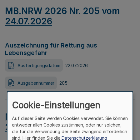
MB.NRW 2026 Nr. 205 vom
24.07.2026
Auszeichnung für Rettung aus
Lebensgefahr
Ausfertigungsdatum
22.07.2026
Ausgabennummer
205
Cookie-Einstellungen
MB.NRW 2026 Nr. 204 vom
Auf dieser Seite werden Cookies verwendet. Sie können
24.07.2026
entweder allen Cookies zustimmen, oder nur solchen,
die für die Verwendung der Seite zwingend erforderlich
sind. Hier finden Sie die
Datenschutzerklärung