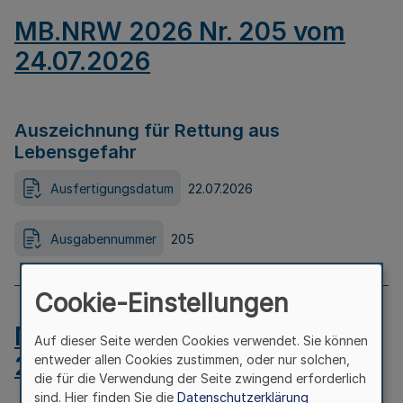
MB.NRW 2026 Nr. 205 vom
24.07.2026
Auszeichnung für Rettung aus
Lebensgefahr
Ausfertigungsdatum
22.07.2026
Ausgabennummer
205
Cookie-Einstellungen
MB.NRW 2026 Nr. 204 vom
Auf dieser Seite werden Cookies verwendet. Sie können
24.07.2026
entweder allen Cookies zustimmen, oder nur solchen,
die für die Verwendung der Seite zwingend erforderlich
sind. Hier finden Sie die
Datenschutzerklärung