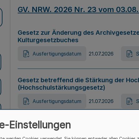
GV. NRW. 2026 Nr. 23 vom 03.08
Gesetz zur Änderung des Archivgesetze
Kulturgesetzbuches
Ausfertigungsdatum
21.07.2026
S
Gesetz betreffend die Stärkung der Hoc
(Hochschulstärkungsgesetz)
Ausfertigungsdatum
21.07.2026
S
e-Einstellungen
Gesetz zur Vermeidung von Diskriminier
(Landesantidiskriminierungsgesetz – 
ite werden Cookies verwendet. Sie können entweder allen Cookies 