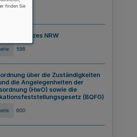
er finden Sie
eite
595
ospiel Gesetzes NRW
eite
598
ordnung über die Zuständigkeiten
und die Angelegenheiten der
sordnung (HwO) sowie die
ikationsfeststellungsgesetz (BQFG)
eite
600