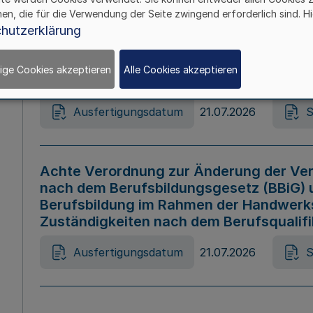
hen, die für die Verwendung der Seite zwingend erforderlich sind. Hi
Ausfertigungsdatum
21.07.2026
S
hutzerklärung
ige Cookies akzeptieren
Alle Cookies akzeptieren
Gesetz zur Änderung des Online-Casin
Ausfertigungsdatum
21.07.2026
S
Achte Verordnung zur Änderung der Ver
nach dem Berufsbildungsgesetz (BBiG) 
Berufsbildung im Rahmen der Handwerk
Zuständigkeiten nach dem Berufsqualif
Ausfertigungsdatum
21.07.2026
S