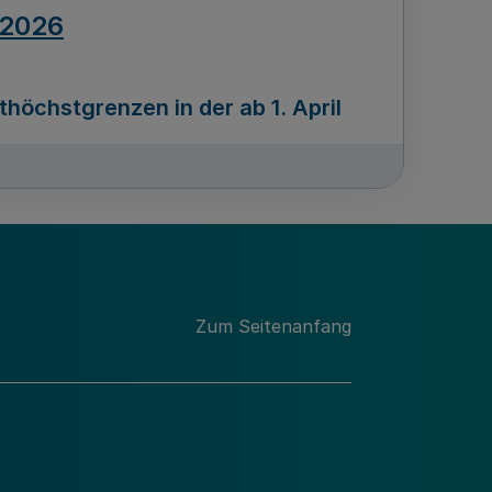
.2026
öchstgrenzen in der ab 1. April
Ausgabennummer
212
.2026
Zum Seitenanfang
programms „Mittelstand Innovativ &
gitale Prozesse
usgabennummer
211