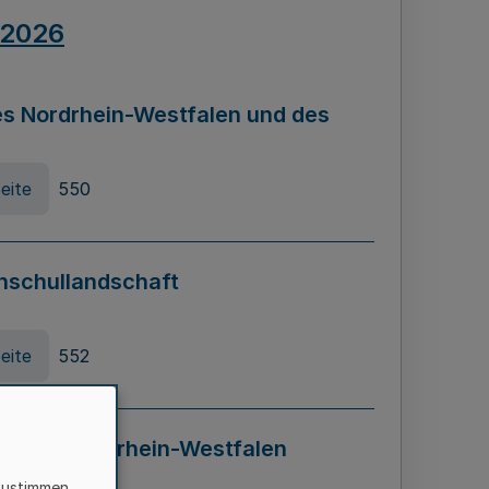
.2026
s Nordrhein-Westfalen und des
eite
550
hschullandschaft
eite
552
ung in Nordrhein-Westfalen
LADG NRW)
zustimmen,