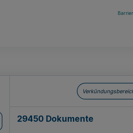
Barrier
ch
Verkündungsbereich 
29450 Dokumente