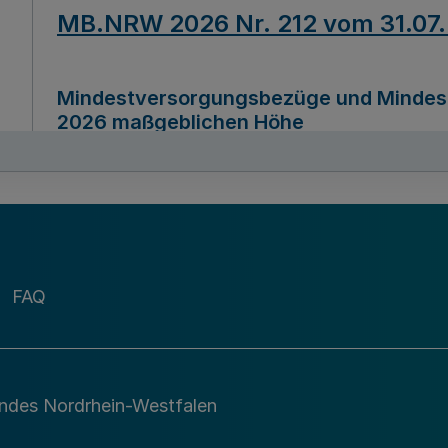
MB.NRW 2026 Nr. 212 vom 31.07
Mindestversorgungsbezüge und Mindesth
2026 maßgeblichen Höhe
Ausfertigungsdatum
22.07.2026
MB.NRW 2026 Nr. 211 vom 31.07
FAQ
Richtlinie zur Durchführung des Förder
Digital (MID)“ zum Teilprogramm MID-Di
andes Nordrhein-Westfalen
Ausfertigungsdatum
29.11.2026
A