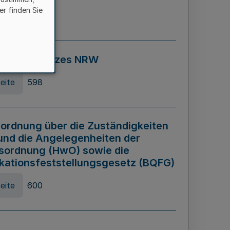
er finden Sie
eite
595
ospiel Gesetzes NRW
eite
598
ordnung über die Zuständigkeiten
und die Angelegenheiten der
sordnung (HwO) sowie die
ikationsfeststellungsgesetz (BQFG)
eite
600