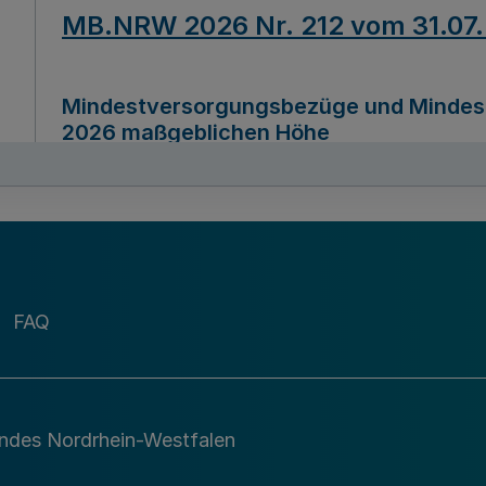
MB.NRW 2026 Nr. 212 vom 31.07
Mindestversorgungsbezüge und Mindesth
2026 maßgeblichen Höhe
Ausfertigungsdatum
22.07.2026
MB.NRW 2026 Nr. 211 vom 31.07
FAQ
Richtlinie zur Durchführung des Förder
Digital (MID)“ zum Teilprogramm MID-Di
andes Nordrhein-Westfalen
Ausfertigungsdatum
29.11.2026
A