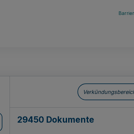
Barrier
ch
Verkündungsbereich 
29450 Dokumente