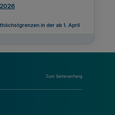
.2026
öchstgrenzen in der ab 1. April
Ausgabennummer
212
.2026
Zum Seitenanfang
programms „Mittelstand Innovativ &
gitale Prozesse
usgabennummer
211