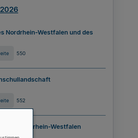
.2026
s Nordrhein-Westfalen und des
eite
550
hschullandschaft
eite
552
ung in Nordrhein-Westfalen
LADG NRW)
zustimmen,