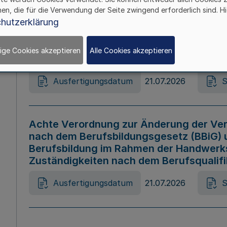
hen, die für die Verwendung der Seite zwingend erforderlich sind. Hi
Ausfertigungsdatum
21.07.2026
S
hutzerklärung
ige Cookies akzeptieren
Alle Cookies akzeptieren
Gesetz zur Änderung des Online-Casin
Ausfertigungsdatum
21.07.2026
S
Achte Verordnung zur Änderung der Ver
nach dem Berufsbildungsgesetz (BBiG) 
Berufsbildung im Rahmen der Handwerk
Zuständigkeiten nach dem Berufsqualif
Ausfertigungsdatum
21.07.2026
S