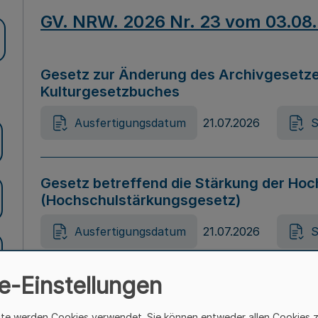
GV. NRW. 2026 Nr. 23 vom 03.08
Gesetz zur Änderung des Archivgesetze
Kulturgesetzbuches
Ausfertigungsdatum
21.07.2026
S
Gesetz betreffend die Stärkung der Hoc
(Hochschulstärkungsgesetz)
Ausfertigungsdatum
21.07.2026
S
e-Einstellungen
Gesetz zur Vermeidung von Diskriminier
(Landesantidiskriminierungsgesetz – 
ite werden Cookies verwendet. Sie können entweder allen Cookies 