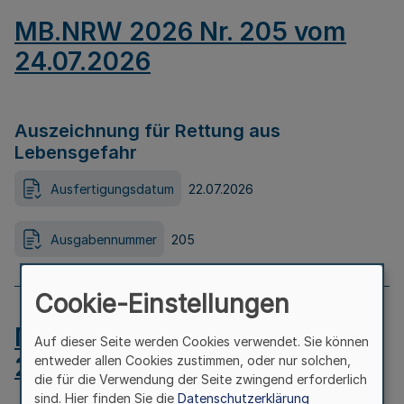
MB.NRW 2026 Nr. 205 vom
24.07.2026
Auszeichnung für Rettung aus
Lebensgefahr
Ausfertigungsdatum
22.07.2026
Ausgabennummer
205
Cookie-Einstellungen
MB.NRW 2026 Nr. 204 vom
Auf dieser Seite werden Cookies verwendet. Sie können
24.07.2026
entweder allen Cookies zustimmen, oder nur solchen,
die für die Verwendung der Seite zwingend erforderlich
sind. Hier finden Sie die
Datenschutzerklärung