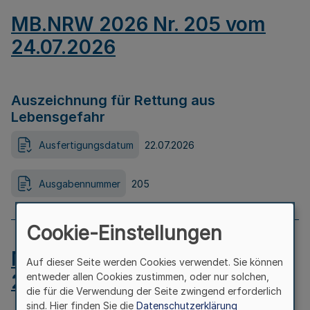
MB.NRW 2026 Nr. 205 vom
24.07.2026
Auszeichnung für Rettung aus
Lebensgefahr
Ausfertigungsdatum
22.07.2026
Ausgabennummer
205
Cookie-Einstellungen
MB.NRW 2026 Nr. 204 vom
Auf dieser Seite werden Cookies verwendet. Sie können
24.07.2026
entweder allen Cookies zustimmen, oder nur solchen,
die für die Verwendung der Seite zwingend erforderlich
sind. Hier finden Sie die
Datenschutzerklärung