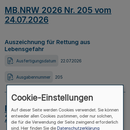
MB.NRW 2026 Nr. 205 vom
24.07.2026
Auszeichnung für Rettung aus
Lebensgefahr
Ausfertigungsdatum
22.07.2026
Ausgabennummer
205
Cookie-Einstellungen
MB.NRW 2026 Nr. 204 vom
Auf dieser Seite werden Cookies verwendet. Sie können
24.07.2026
entweder allen Cookies zustimmen, oder nur solchen,
die für die Verwendung der Seite zwingend erforderlich
sind. Hier finden Sie die
Datenschutzerklärung