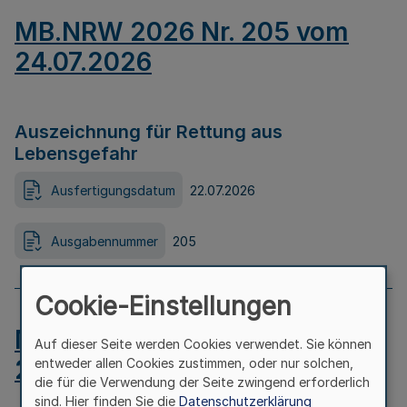
MB.NRW 2026 Nr. 205 vom
24.07.2026
Auszeichnung für Rettung aus
Lebensgefahr
Ausfertigungsdatum
22.07.2026
Ausgabennummer
205
Cookie-Einstellungen
MB.NRW 2026 Nr. 204 vom
Auf dieser Seite werden Cookies verwendet. Sie können
24.07.2026
entweder allen Cookies zustimmen, oder nur solchen,
die für die Verwendung der Seite zwingend erforderlich
sind. Hier finden Sie die
Datenschutzerklärung