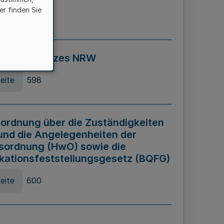
er finden Sie
eite
595
ospiel Gesetzes NRW
eite
598
ordnung über die Zuständigkeiten
und die Angelegenheiten der
sordnung (HwO) sowie die
ikationsfeststellungsgesetz (BQFG)
eite
600