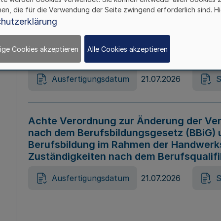
hen, die für die Verwendung der Seite zwingend erforderlich sind. Hi
Ausfertigungsdatum
21.07.2026
S
hutzerklärung
ige Cookies akzeptieren
Alle Cookies akzeptieren
Gesetz zur Änderung des Online-Casin
Ausfertigungsdatum
21.07.2026
S
Achte Verordnung zur Änderung der Ver
nach dem Berufsbildungsgesetz (BBiG) 
Berufsbildung im Rahmen der Handwerk
Zuständigkeiten nach dem Berufsqualif
Ausfertigungsdatum
21.07.2026
S