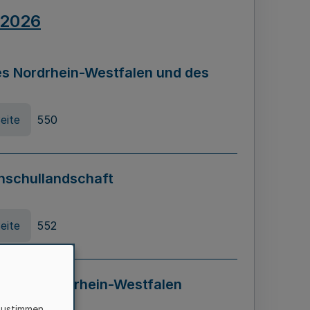
.2026
s Nordrhein-Westfalen und des
eite
550
hschullandschaft
eite
552
ung in Nordrhein-Westfalen
LADG NRW)
zustimmen,