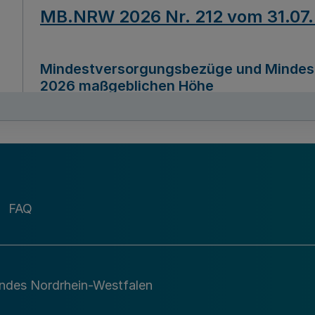
MB.NRW 2026 Nr. 212 vom 31.07
Mindestversorgungsbezüge und Mindesth
2026 maßgeblichen Höhe
Ausfertigungsdatum
22.07.2026
MB.NRW 2026 Nr. 211 vom 31.07
FAQ
Richtlinie zur Durchführung des Förder
Digital (MID)“ zum Teilprogramm MID-Di
andes Nordrhein-Westfalen
Ausfertigungsdatum
29.11.2026
A