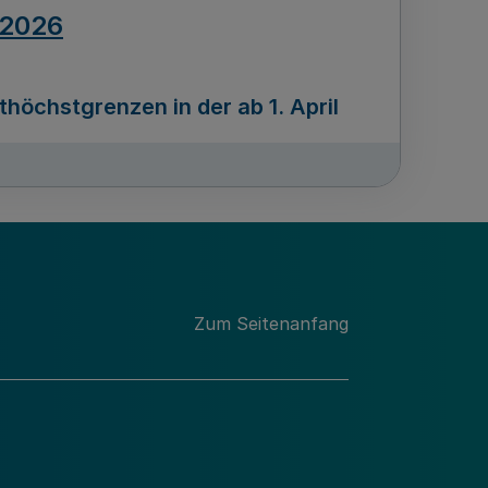
.2026
öchstgrenzen in der ab 1. April
Ausgabennummer
212
.2026
Zum Seitenanfang
programms „Mittelstand Innovativ &
gitale Prozesse
usgabennummer
211