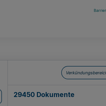
Barrier
ch
Verkündungsbereich 
29450 Dokumente