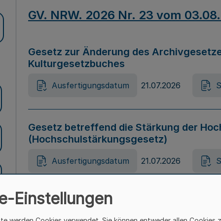
GV. NRW. 2026 Nr. 23 vom 03.08
Gesetz zur Änderung des Archivgesetze
Kulturgesetzbuches
Ausfertigungsdatum
21.07.2026
S
Gesetz betreffend die Stärkung der Hoc
(Hochschulstärkungsgesetz)
Ausfertigungsdatum
21.07.2026
S
e-Einstellungen
Gesetz zur Vermeidung von Diskriminier
(Landesantidiskriminierungsgesetz – 
ite werden Cookies verwendet. Sie können entweder allen Cookies 