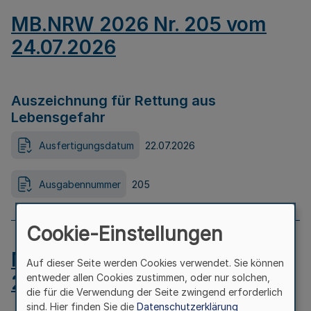
MB.NRW 2026 Nr. 205 vom
24.07.2026
Auszeichnung für Rettung aus
Lebensgefahr
Ausfertigungsdatum
22.07.2026
Ausgabennummer
205
Cookie-Einstellungen
MB.NRW 2026 Nr. 204 vom
Auf dieser Seite werden Cookies verwendet. Sie können
24.07.2026
entweder allen Cookies zustimmen, oder nur solchen,
die für die Verwendung der Seite zwingend erforderlich
sind. Hier finden Sie die
Datenschutzerklärung