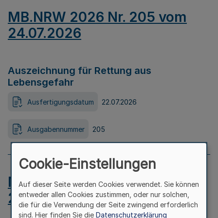
MB.NRW 2026 Nr. 205 vom
24.07.2026
Auszeichnung für Rettung aus
Lebensgefahr
Ausfertigungsdatum
22.07.2026
Ausgabennummer
205
Cookie-Einstellungen
MB.NRW 2026 Nr. 204 vom
Auf dieser Seite werden Cookies verwendet. Sie können
24.07.2026
entweder allen Cookies zustimmen, oder nur solchen,
die für die Verwendung der Seite zwingend erforderlich
sind. Hier finden Sie die
Datenschutzerklärung