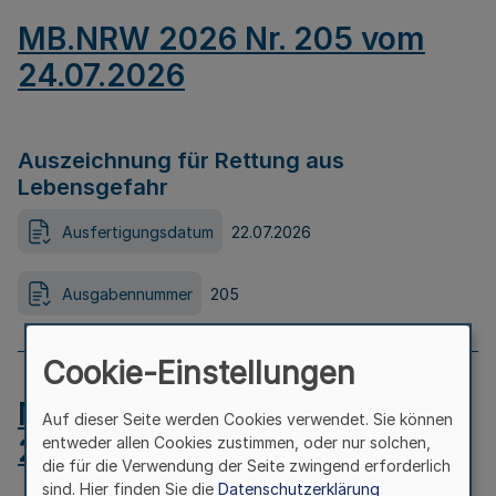
MB.NRW 2026 Nr. 205 vom
24.07.2026
Auszeichnung für Rettung aus
Lebensgefahr
Ausfertigungsdatum
22.07.2026
Ausgabennummer
205
Cookie-Einstellungen
MB.NRW 2026 Nr. 204 vom
Auf dieser Seite werden Cookies verwendet. Sie können
24.07.2026
entweder allen Cookies zustimmen, oder nur solchen,
die für die Verwendung der Seite zwingend erforderlich
sind. Hier finden Sie die
Datenschutzerklärung