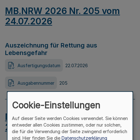
MB.NRW 2026 Nr. 205 vom
24.07.2026
Auszeichnung für Rettung aus
Lebensgefahr
Ausfertigungsdatum
22.07.2026
Ausgabennummer
205
Cookie-Einstellungen
MB.NRW 2026 Nr. 204 vom
Auf dieser Seite werden Cookies verwendet. Sie können
24.07.2026
entweder allen Cookies zustimmen, oder nur solchen,
die für die Verwendung der Seite zwingend erforderlich
sind. Hier finden Sie die
Datenschutzerklärung