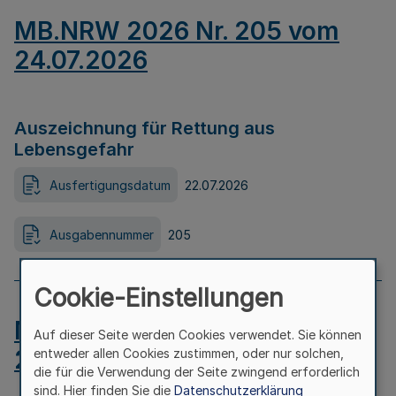
MB.NRW 2026 Nr. 205 vom
24.07.2026
Auszeichnung für Rettung aus
Lebensgefahr
Ausfertigungsdatum
22.07.2026
Ausgabennummer
205
Cookie-Einstellungen
MB.NRW 2026 Nr. 204 vom
Auf dieser Seite werden Cookies verwendet. Sie können
24.07.2026
entweder allen Cookies zustimmen, oder nur solchen,
die für die Verwendung der Seite zwingend erforderlich
sind. Hier finden Sie die
Datenschutzerklärung