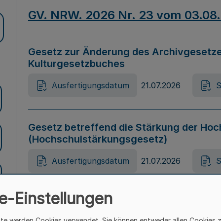
GV. NRW. 2026 Nr. 23 vom 03.08
Gesetz zur Änderung des Archivgesetze
Kulturgesetzbuches
Ausfertigungsdatum
21.07.2026
S
Gesetz betreffend die Stärkung der Hoc
(Hochschulstärkungsgesetz)
Ausfertigungsdatum
21.07.2026
S
e-Einstellungen
Gesetz zur Vermeidung von Diskriminier
(Landesantidiskriminierungsgesetz – 
ite werden Cookies verwendet. Sie können entweder allen Cookies 