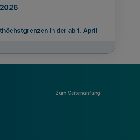
.2026
öchstgrenzen in der ab 1. April
Ausgabennummer
212
.2026
Zum Seitenanfang
programms „Mittelstand Innovativ &
gitale Prozesse
usgabennummer
211