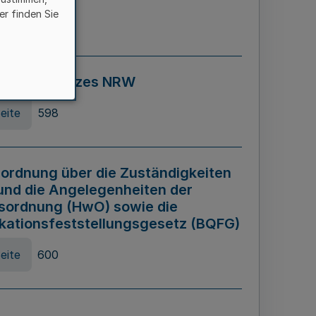
er finden Sie
eite
595
ospiel Gesetzes NRW
eite
598
ordnung über die Zuständigkeiten
und die Angelegenheiten der
sordnung (HwO) sowie die
ikationsfeststellungsgesetz (BQFG)
eite
600