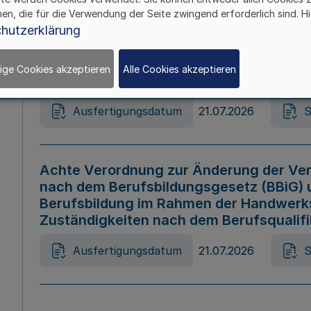
hen, die für die Verwendung der Seite zwingend erforderlich sind. Hi
Ausfertigungsdatum
21.07.2026
S
hutzerklärung
ige Cookies akzeptieren
Alle Cookies akzeptieren
Gesetz zur Änderung des Online-Casin
Ausfertigungsdatum
21.07.2026
S
Achte Verordnung zur Änderung der Ver
nach dem Berufsbildungsgesetz (BBiG) 
Berufsbildung im Rahmen der Handwerk
Zuständigkeiten nach dem Berufsqualif
Ausfertigungsdatum
21.07.2026
S