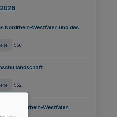
.2026
s Nordrhein-Westfalen und des
eite
550
hschullandschaft
eite
552
ung in Nordrhein-Westfalen
LADG NRW)
zustimmen,