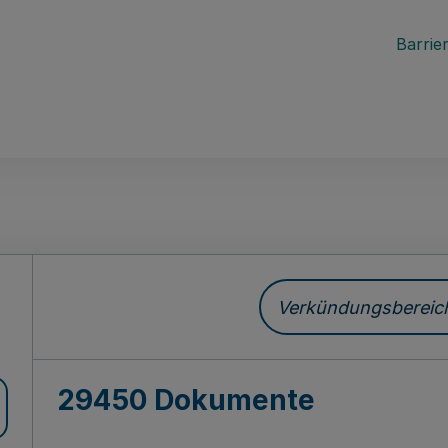
Barrier
ch
Verkündungsbereich 
29450 Dokumente