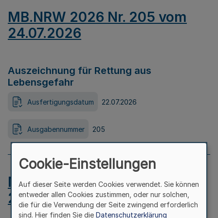
MB.NRW 2026 Nr. 205 vom
24.07.2026
Auszeichnung für Rettung aus
Lebensgefahr
Ausfertigungsdatum
22.07.2026
Ausgabennummer
205
Cookie-Einstellungen
MB.NRW 2026 Nr. 204 vom
Auf dieser Seite werden Cookies verwendet. Sie können
24.07.2026
entweder allen Cookies zustimmen, oder nur solchen,
die für die Verwendung der Seite zwingend erforderlich
sind. Hier finden Sie die
Datenschutzerklärung