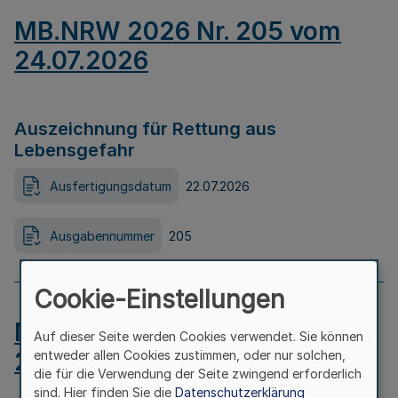
MB.NRW 2026 Nr. 205 vom
24.07.2026
Auszeichnung für Rettung aus
Lebensgefahr
Ausfertigungsdatum
22.07.2026
Ausgabennummer
205
Cookie-Einstellungen
MB.NRW 2026 Nr. 204 vom
Auf dieser Seite werden Cookies verwendet. Sie können
24.07.2026
entweder allen Cookies zustimmen, oder nur solchen,
die für die Verwendung der Seite zwingend erforderlich
sind. Hier finden Sie die
Datenschutzerklärung