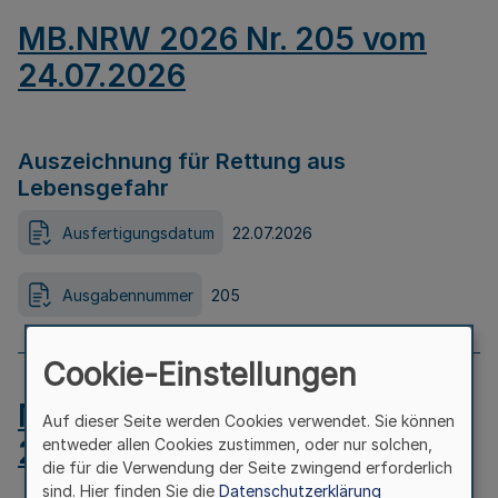
MB.NRW 2026 Nr. 205 vom
24.07.2026
Auszeichnung für Rettung aus
Lebensgefahr
Ausfertigungsdatum
22.07.2026
Ausgabennummer
205
Cookie-Einstellungen
MB.NRW 2026 Nr. 204 vom
Auf dieser Seite werden Cookies verwendet. Sie können
24.07.2026
entweder allen Cookies zustimmen, oder nur solchen,
die für die Verwendung der Seite zwingend erforderlich
sind. Hier finden Sie die
Datenschutzerklärung