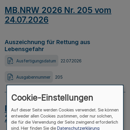
MB.NRW 2026 Nr. 205 vom
24.07.2026
Auszeichnung für Rettung aus
Lebensgefahr
Ausfertigungsdatum
22.07.2026
Ausgabennummer
205
Cookie-Einstellungen
MB.NRW 2026 Nr. 204 vom
Auf dieser Seite werden Cookies verwendet. Sie können
24.07.2026
entweder allen Cookies zustimmen, oder nur solchen,
die für die Verwendung der Seite zwingend erforderlich
sind. Hier finden Sie die
Datenschutzerklärung