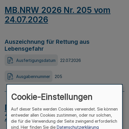
MB.NRW 2026 Nr. 205 vom
24.07.2026
Auszeichnung für Rettung aus
Lebensgefahr
Ausfertigungsdatum
22.07.2026
Ausgabennummer
205
Cookie-Einstellungen
MB.NRW 2026 Nr. 204 vom
Auf dieser Seite werden Cookies verwendet. Sie können
24.07.2026
entweder allen Cookies zustimmen, oder nur solchen,
die für die Verwendung der Seite zwingend erforderlich
sind. Hier finden Sie die
Datenschutzerklärung