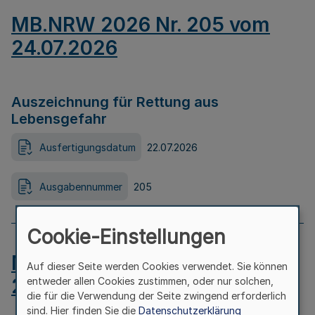
MB.NRW 2026 Nr. 205 vom
24.07.2026
Auszeichnung für Rettung aus
Lebensgefahr
Ausfertigungsdatum
22.07.2026
Ausgabennummer
205
Cookie-Einstellungen
MB.NRW 2026 Nr. 204 vom
Auf dieser Seite werden Cookies verwendet. Sie können
24.07.2026
entweder allen Cookies zustimmen, oder nur solchen,
die für die Verwendung der Seite zwingend erforderlich
sind. Hier finden Sie die
Datenschutzerklärung