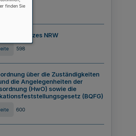
er finden Sie
eite
595
ospiel Gesetzes NRW
eite
598
ordnung über die Zuständigkeiten
und die Angelegenheiten der
sordnung (HwO) sowie die
ikationsfeststellungsgesetz (BQFG)
eite
600