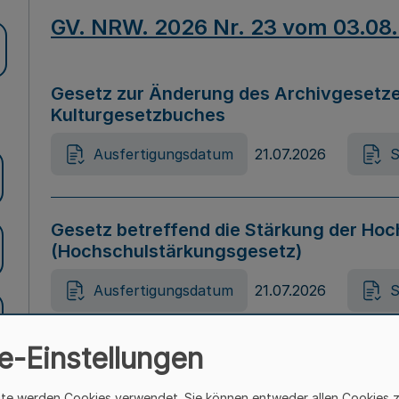
GV. NRW. 2026 Nr. 23 vom 03.08
Gesetz zur Änderung des Archivgesetze
Kulturgesetzbuches
Ausfertigungsdatum
21.07.2026
S
Gesetz betreffend die Stärkung der Hoc
(Hochschulstärkungsgesetz)
Ausfertigungsdatum
21.07.2026
S
e-Einstellungen
Gesetz zur Vermeidung von Diskriminier
(Landesantidiskriminierungsgesetz – 
ite werden Cookies verwendet. Sie können entweder allen Cookies 