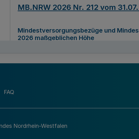
MB.NRW 2026 Nr. 212 vom 31.07
Mindestversorgungsbezüge und Mindesth
2026 maßgeblichen Höhe
Ausfertigungsdatum
22.07.2026
MB.NRW 2026 Nr. 211 vom 31.07
FAQ
Richtlinie zur Durchführung des Förder
Digital (MID)“ zum Teilprogramm MID-Di
andes Nordrhein-Westfalen
Ausfertigungsdatum
29.11.2026
A