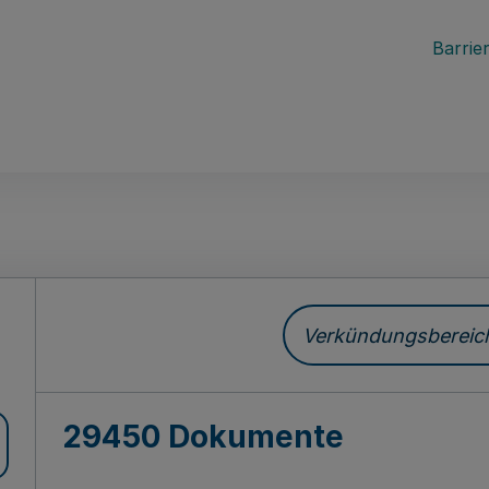
Barrier
ch
Verkündungsbereich 
29450 Dokumente