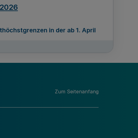
.2026
öchstgrenzen in der ab 1. April
Ausgabennummer
212
.2026
Zum Seitenanfang
programms „Mittelstand Innovativ &
gitale Prozesse
usgabennummer
211