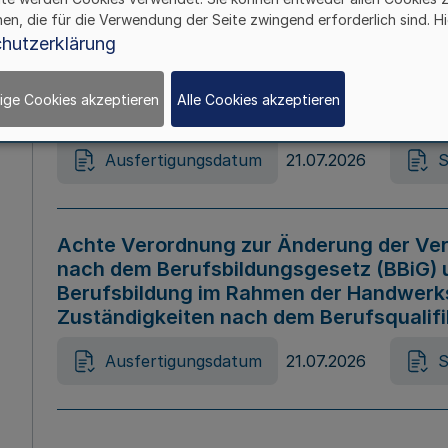
hen, die für die Verwendung der Seite zwingend erforderlich sind. Hi
Ausfertigungsdatum
21.07.2026
S
hutzerklärung
ige Cookies akzeptieren
Alle Cookies akzeptieren
Gesetz zur Änderung des Online-Casin
Ausfertigungsdatum
21.07.2026
S
Achte Verordnung zur Änderung der Ver
nach dem Berufsbildungsgesetz (BBiG) 
Berufsbildung im Rahmen der Handwerk
Zuständigkeiten nach dem Berufsqualif
Ausfertigungsdatum
21.07.2026
S