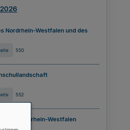
.2026
s Nordrhein-Westfalen und des
eite
550
hschullandschaft
eite
552
ung in Nordrhein-Westfalen
LADG NRW)
zustimmen,