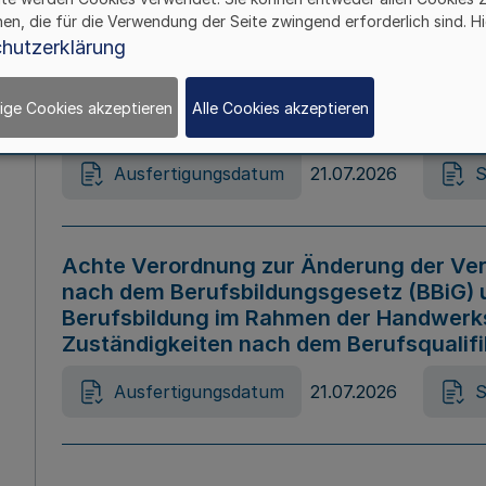
hen, die für die Verwendung der Seite zwingend erforderlich sind. Hi
Ausfertigungsdatum
21.07.2026
S
hutzerklärung
ige Cookies akzeptieren
Alle Cookies akzeptieren
Gesetz zur Änderung des Online-Casin
Ausfertigungsdatum
21.07.2026
S
Achte Verordnung zur Änderung der Ver
nach dem Berufsbildungsgesetz (BBiG) 
Berufsbildung im Rahmen der Handwerk
Zuständigkeiten nach dem Berufsqualif
Ausfertigungsdatum
21.07.2026
S