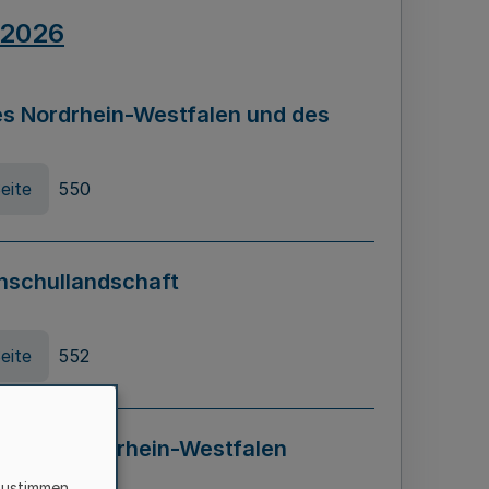
.2026
s Nordrhein-Westfalen und des
eite
550
hschullandschaft
eite
552
ung in Nordrhein-Westfalen
LADG NRW)
zustimmen,