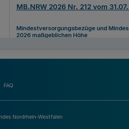
MB.NRW 2026 Nr. 212 vom 31.07
Mindestversorgungsbezüge und Mindesth
2026 maßgeblichen Höhe
Ausfertigungsdatum
22.07.2026
MB.NRW 2026 Nr. 211 vom 31.07
FAQ
Richtlinie zur Durchführung des Förder
Digital (MID)“ zum Teilprogramm MID-Di
andes Nordrhein-Westfalen
Ausfertigungsdatum
29.11.2026
A