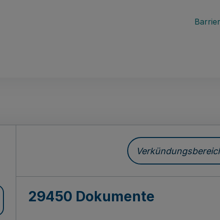
Barrier
ch
Verkündungsbereich 
29450 Dokumente