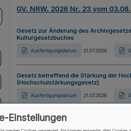
GV. NRW. 2026 Nr. 23 vom 03.08
Gesetz zur Änderung des Archivgesetze
Kulturgesetzbuches
Ausfertigungsdatum
21.07.2026
S
Gesetz betreffend die Stärkung der Hoc
(Hochschulstärkungsgesetz)
Ausfertigungsdatum
21.07.2026
S
e-Einstellungen
Gesetz zur Vermeidung von Diskriminier
(Landesantidiskriminierungsgesetz – 
ite werden Cookies verwendet. Sie können entweder allen Cookies 