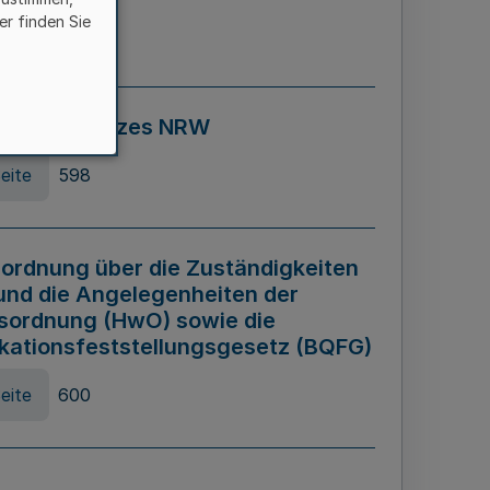
er finden Sie
eite
595
ospiel Gesetzes NRW
eite
598
ordnung über die Zuständigkeiten
und die Angelegenheiten der
sordnung (HwO) sowie die
ikationsfeststellungsgesetz (BQFG)
eite
600