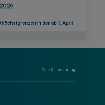
.2026
öchstgrenzen in der ab 1. April
Ausgabennummer
212
.2026
Zum Seitenanfang
programms „Mittelstand Innovativ &
gitale Prozesse
usgabennummer
211