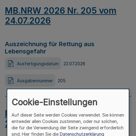
MB.NRW 2026 Nr. 205 vom
24.07.2026
Auszeichnung für Rettung aus
Lebensgefahr
Ausfertigungsdatum
22.07.2026
Ausgabennummer
205
Cookie-Einstellungen
MB.NRW 2026 Nr. 204 vom
Auf dieser Seite werden Cookies verwendet. Sie können
24.07.2026
entweder allen Cookies zustimmen, oder nur solchen,
die für die Verwendung der Seite zwingend erforderlich
sind. Hier finden Sie die
Datenschutzerklärung