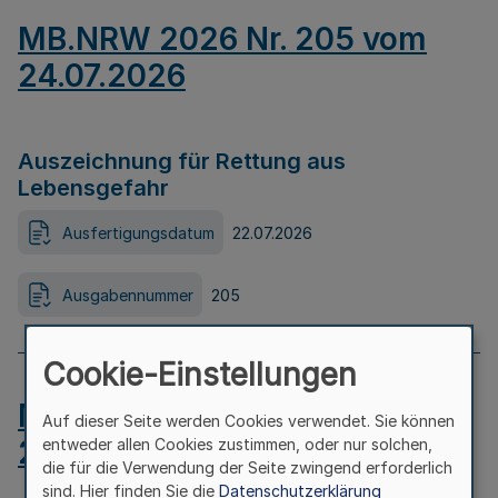
MB.NRW 2026 Nr. 205 vom
24.07.2026
Auszeichnung für Rettung aus
Lebensgefahr
Ausfertigungsdatum
22.07.2026
Ausgabennummer
205
Cookie-Einstellungen
MB.NRW 2026 Nr. 204 vom
Auf dieser Seite werden Cookies verwendet. Sie können
24.07.2026
entweder allen Cookies zustimmen, oder nur solchen,
die für die Verwendung der Seite zwingend erforderlich
sind. Hier finden Sie die
Datenschutzerklärung