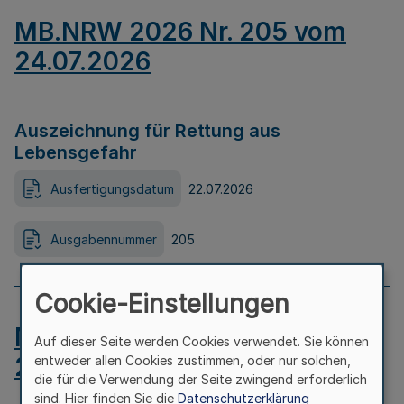
MB.NRW 2026 Nr. 205 vom
24.07.2026
Auszeichnung für Rettung aus
Lebensgefahr
Ausfertigungsdatum
22.07.2026
Ausgabennummer
205
Cookie-Einstellungen
MB.NRW 2026 Nr. 204 vom
Auf dieser Seite werden Cookies verwendet. Sie können
24.07.2026
entweder allen Cookies zustimmen, oder nur solchen,
die für die Verwendung der Seite zwingend erforderlich
sind. Hier finden Sie die
Datenschutzerklärung