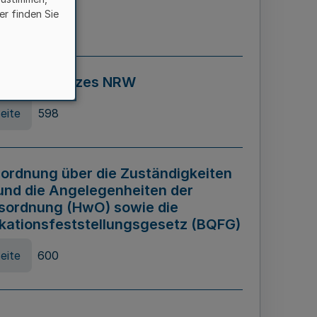
er finden Sie
eite
595
ospiel Gesetzes NRW
eite
598
ordnung über die Zuständigkeiten
und die Angelegenheiten der
sordnung (HwO) sowie die
ikationsfeststellungsgesetz (BQFG)
eite
600