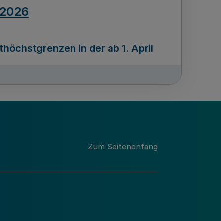
.2026
öchstgrenzen in der ab 1. April
Ausgabennummer
212
.2026
Zum Seitenanfang
programms „Mittelstand Innovativ &
gitale Prozesse
usgabennummer
211