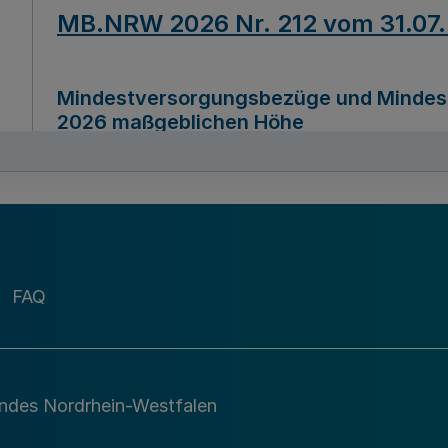
MB.NRW 2026 Nr. 212 vom 31.07
Mindestversorgungsbezüge und Mindesth
2026 maßgeblichen Höhe
Ausfertigungsdatum
22.07.2026
MB.NRW 2026 Nr. 211 vom 31.07
FAQ
Richtlinie zur Durchführung des Förder
Digital (MID)“ zum Teilprogramm MID-Di
andes Nordrhein-Westfalen
Ausfertigungsdatum
29.11.2026
A