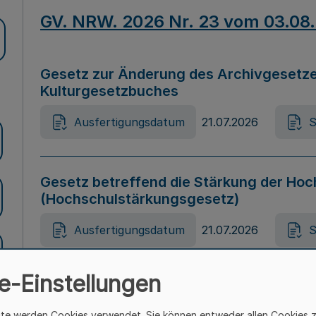
GV. NRW. 2026 Nr. 23 vom 03.08
Gesetz zur Änderung des Archivgesetze
Kulturgesetzbuches
Ausfertigungsdatum
21.07.2026
S
Gesetz betreffend die Stärkung der Hoc
(Hochschulstärkungsgesetz)
Ausfertigungsdatum
21.07.2026
S
e-Einstellungen
Gesetz zur Vermeidung von Diskriminier
(Landesantidiskriminierungsgesetz – 
ite werden Cookies verwendet. Sie können entweder allen Cookies 