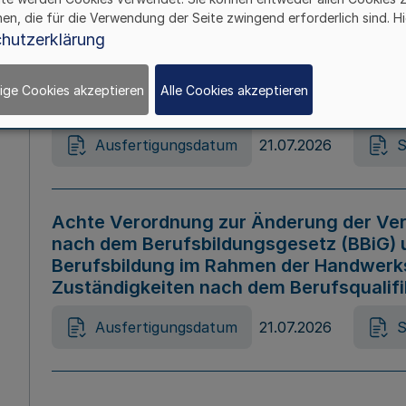
hen, die für die Verwendung der Seite zwingend erforderlich sind. Hi
Ausfertigungsdatum
21.07.2026
S
hutzerklärung
ige Cookies akzeptieren
Alle Cookies akzeptieren
Gesetz zur Änderung des Online-Casin
Ausfertigungsdatum
21.07.2026
S
Achte Verordnung zur Änderung der Ver
nach dem Berufsbildungsgesetz (BBiG) 
Berufsbildung im Rahmen der Handwerk
Zuständigkeiten nach dem Berufsqualif
Ausfertigungsdatum
21.07.2026
S