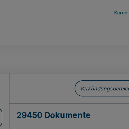
Barrier
ch
Verkündungsbereich 
29450 Dokumente