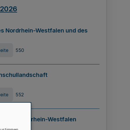
.2026
s Nordrhein-Westfalen und des
eite
550
hschullandschaft
eite
552
ung in Nordrhein-Westfalen
LADG NRW)
zustimmen,