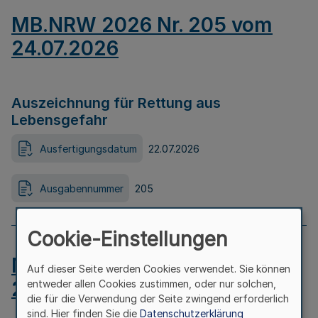
MB.NRW 2026 Nr. 205 vom
24.07.2026
Auszeichnung für Rettung aus
Lebensgefahr
Ausfertigungsdatum
22.07.2026
Ausgabennummer
205
Cookie-Einstellungen
MB.NRW 2026 Nr. 204 vom
Auf dieser Seite werden Cookies verwendet. Sie können
24.07.2026
entweder allen Cookies zustimmen, oder nur solchen,
die für die Verwendung der Seite zwingend erforderlich
sind. Hier finden Sie die
Datenschutzerklärung