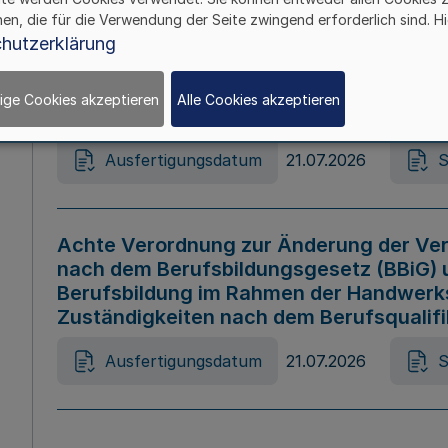
hen, die für die Verwendung der Seite zwingend erforderlich sind. Hi
Ausfertigungsdatum
21.07.2026
S
hutzerklärung
ige Cookies akzeptieren
Alle Cookies akzeptieren
Gesetz zur Änderung des Online-Casin
Ausfertigungsdatum
21.07.2026
S
Achte Verordnung zur Änderung der Ver
nach dem Berufsbildungsgesetz (BBiG) 
Berufsbildung im Rahmen der Handwerk
Zuständigkeiten nach dem Berufsqualif
Ausfertigungsdatum
21.07.2026
S