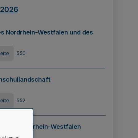
.2026
s Nordrhein-Westfalen und des
eite
550
hschullandschaft
eite
552
ung in Nordrhein-Westfalen
LADG NRW)
zustimmen,