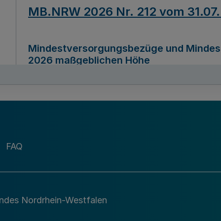
MB.NRW 2026 Nr. 212 vom 31.07
Mindestversorgungsbezüge und Mindesth
2026 maßgeblichen Höhe
Ausfertigungsdatum
22.07.2026
MB.NRW 2026 Nr. 211 vom 31.07
FAQ
Richtlinie zur Durchführung des Förder
Digital (MID)“ zum Teilprogramm MID-Di
andes Nordrhein-Westfalen
Ausfertigungsdatum
29.11.2026
A