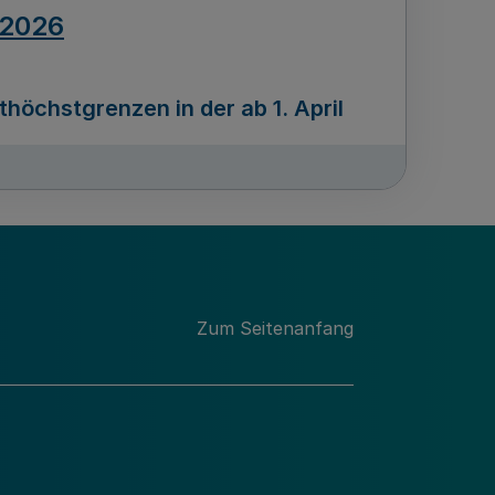
.2026
öchstgrenzen in der ab 1. April
Ausgabennummer
212
.2026
Zum Seitenanfang
programms „Mittelstand Innovativ &
gitale Prozesse
usgabennummer
211