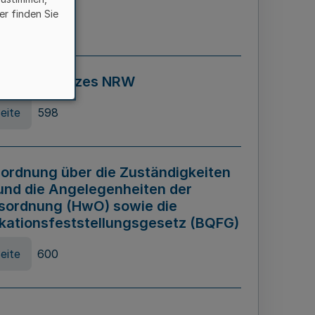
er finden Sie
eite
595
ospiel Gesetzes NRW
eite
598
ordnung über die Zuständigkeiten
und die Angelegenheiten der
sordnung (HwO) sowie die
ikationsfeststellungsgesetz (BQFG)
eite
600