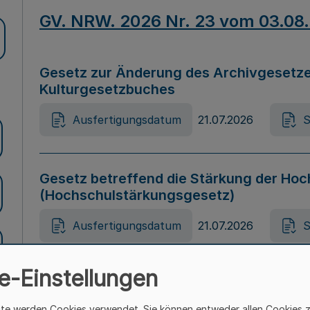
GV. NRW. 2026 Nr. 23 vom 03.08
Gesetz zur Änderung des Archivgesetze
Kulturgesetzbuches
Ausfertigungsdatum
21.07.2026
S
Gesetz betreffend die Stärkung der Hoc
(Hochschulstärkungsgesetz)
Ausfertigungsdatum
21.07.2026
S
e-Einstellungen
Gesetz zur Vermeidung von Diskriminier
(Landesantidiskriminierungsgesetz – 
ite werden Cookies verwendet. Sie können entweder allen Cookies 