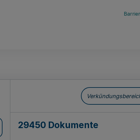
Barrier
ch
Verkündungsbereich 
29450 Dokumente