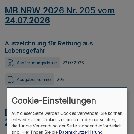
MB.NRW 2026 Nr. 205 vom
24.07.2026
Auszeichnung für Rettung aus
Lebensgefahr
Ausfertigungsdatum
22.07.2026
Ausgabennummer
205
Cookie-Einstellungen
MB.NRW 2026 Nr. 204 vom
Auf dieser Seite werden Cookies verwendet. Sie können
24.07.2026
entweder allen Cookies zustimmen, oder nur solchen,
die für die Verwendung der Seite zwingend erforderlich
sind. Hier finden Sie die
Datenschutzerklärung