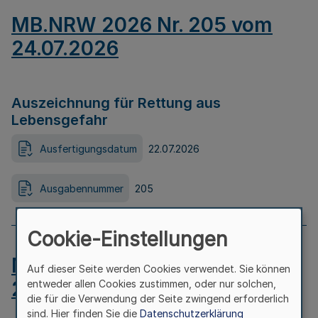
MB.NRW 2026 Nr. 205 vom
24.07.2026
Auszeichnung für Rettung aus
Lebensgefahr
Ausfertigungsdatum
22.07.2026
Ausgabennummer
205
Cookie-Einstellungen
MB.NRW 2026 Nr. 204 vom
Auf dieser Seite werden Cookies verwendet. Sie können
24.07.2026
entweder allen Cookies zustimmen, oder nur solchen,
die für die Verwendung der Seite zwingend erforderlich
sind. Hier finden Sie die
Datenschutzerklärung