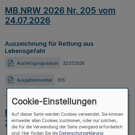
MB.NRW 2026 Nr. 205 vom
24.07.2026
Auszeichnung für Rettung aus
Lebensgefahr
Ausfertigungsdatum
22.07.2026
Ausgabennummer
205
Cookie-Einstellungen
MB.NRW 2026 Nr. 204 vom
Auf dieser Seite werden Cookies verwendet. Sie können
24.07.2026
entweder allen Cookies zustimmen, oder nur solchen,
die für die Verwendung der Seite zwingend erforderlich
sind. Hier finden Sie die
Datenschutzerklärung