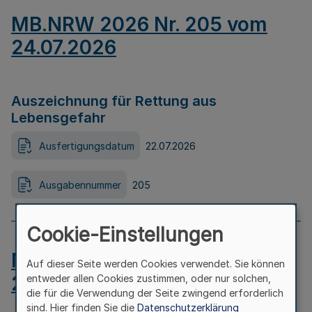
MB.NRW 2026 Nr. 205 vom
24.07.2026
Auszeichnung für Rettung aus
Lebensgefahr
Ausfertigungsdatum
22.07.2026
Ausgabennummer
205
Cookie-Einstellungen
MB.NRW 2026 Nr. 204 vom
Auf dieser Seite werden Cookies verwendet. Sie können
24.07.2026
entweder allen Cookies zustimmen, oder nur solchen,
die für die Verwendung der Seite zwingend erforderlich
sind. Hier finden Sie die
Datenschutzerklärung