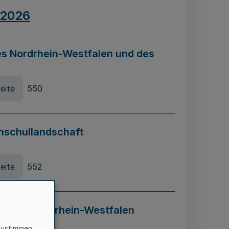
.2026
s Nordrhein-Westfalen und des
eite
550
hschullandschaft
eite
552
ung in Nordrhein-Westfalen
LADG NRW)
zustimmen,