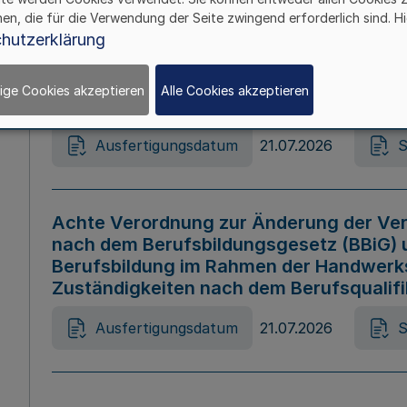
hen, die für die Verwendung der Seite zwingend erforderlich sind. Hi
Ausfertigungsdatum
21.07.2026
S
hutzerklärung
ige Cookies akzeptieren
Alle Cookies akzeptieren
Gesetz zur Änderung des Online-Casin
Ausfertigungsdatum
21.07.2026
S
Achte Verordnung zur Änderung der Ver
nach dem Berufsbildungsgesetz (BBiG) 
Berufsbildung im Rahmen der Handwerk
Zuständigkeiten nach dem Berufsqualif
Ausfertigungsdatum
21.07.2026
S