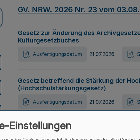
GV. NRW. 2026 Nr. 23 vom 03.08
Gesetz zur Änderung des Archivgesetze
Kulturgesetzbuches
Ausfertigungsdatum
21.07.2026
S
Gesetz betreffend die Stärkung der Hoc
(Hochschulstärkungsgesetz)
Ausfertigungsdatum
21.07.2026
S
e-Einstellungen
Gesetz zur Vermeidung von Diskriminier
(Landesantidiskriminierungsgesetz – 
ite werden Cookies verwendet. Sie können entweder allen Cookies 