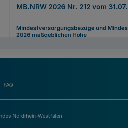
MB.NRW 2026 Nr. 212 vom 31.07
Mindestversorgungsbezüge und Mindesth
2026 maßgeblichen Höhe
Ausfertigungsdatum
22.07.2026
MB.NRW 2026 Nr. 211 vom 31.07
FAQ
Richtlinie zur Durchführung des Förder
Digital (MID)“ zum Teilprogramm MID-Di
andes Nordrhein-Westfalen
Ausfertigungsdatum
29.11.2026
A