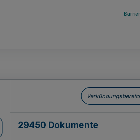
Barrier
ch
Verkündungsbereich 
29450 Dokumente