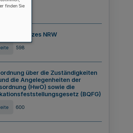
er finden Sie
eite
595
ospiel Gesetzes NRW
eite
598
ordnung über die Zuständigkeiten
und die Angelegenheiten der
sordnung (HwO) sowie die
ikationsfeststellungsgesetz (BQFG)
eite
600