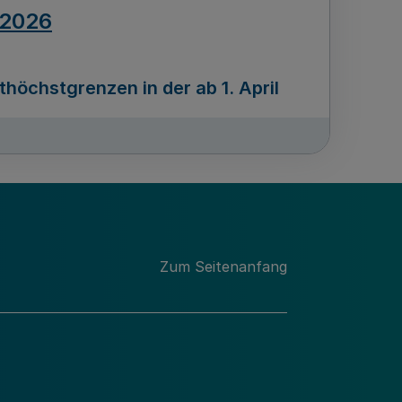
.2026
öchstgrenzen in der ab 1. April
Ausgabennummer
212
.2026
Zum Seitenanfang
programms „Mittelstand Innovativ &
gitale Prozesse
usgabennummer
211