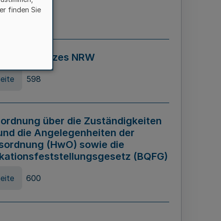
er finden Sie
eite
595
ospiel Gesetzes NRW
eite
598
ordnung über die Zuständigkeiten
und die Angelegenheiten der
sordnung (HwO) sowie die
ikationsfeststellungsgesetz (BQFG)
eite
600