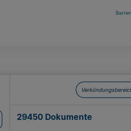
Barrier
ch
Verkündungsbereich 
29450 Dokumente