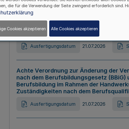
hen, die für die Verwendung der Seite zwingend erforderlich sind. Hi
Ausfertigungsdatum
21.07.2026
S
hutzerklärung
ige Cookies akzeptieren
Alle Cookies akzeptieren
Gesetz zur Änderung des Online-Casin
Ausfertigungsdatum
21.07.2026
S
Achte Verordnung zur Änderung der Ver
nach dem Berufsbildungsgesetz (BBiG) 
Berufsbildung im Rahmen der Handwerk
Zuständigkeiten nach dem Berufsqualif
Ausfertigungsdatum
21.07.2026
S