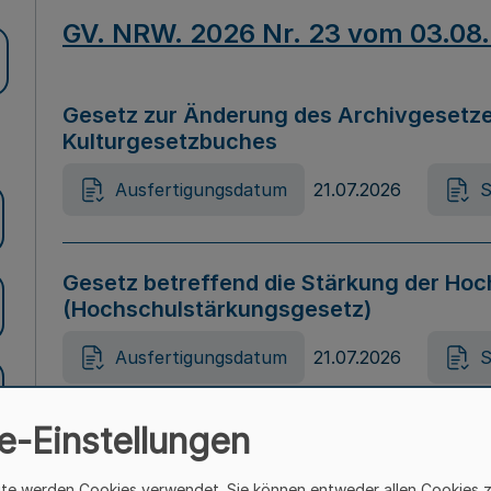
GV. NRW. 2026 Nr. 23 vom 03.08
Gesetz zur Änderung des Archivgesetze
Kulturgesetzbuches
Ausfertigungsdatum
21.07.2026
S
Gesetz betreffend die Stärkung der Hoc
(Hochschulstärkungsgesetz)
Ausfertigungsdatum
21.07.2026
S
e-Einstellungen
Gesetz zur Vermeidung von Diskriminier
(Landesantidiskriminierungsgesetz – 
ite werden Cookies verwendet. Sie können entweder allen Cookies 