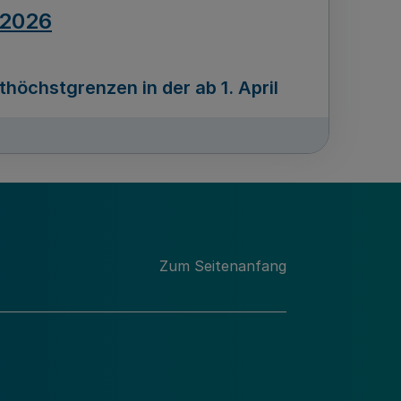
.2026
öchstgrenzen in der ab 1. April
Ausgabennummer
212
.2026
Zum Seitenanfang
programms „Mittelstand Innovativ &
gitale Prozesse
usgabennummer
211