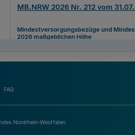
MB.NRW 2026 Nr. 212 vom 31.07
Mindestversorgungsbezüge und Mindesth
2026 maßgeblichen Höhe
Ausfertigungsdatum
22.07.2026
MB.NRW 2026 Nr. 211 vom 31.07
FAQ
Richtlinie zur Durchführung des Förder
Digital (MID)“ zum Teilprogramm MID-Di
andes Nordrhein-Westfalen
Ausfertigungsdatum
29.11.2026
A