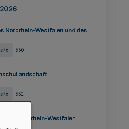
.2026
s Nordrhein-Westfalen und des
eite
550
hschullandschaft
eite
552
ung in Nordrhein-Westfalen
LADG NRW)
zustimmen,