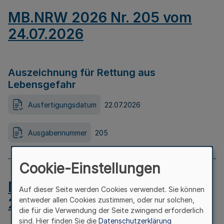
MB.NRW 2026 Nr. 205 vom
24.07.2026
Auszeichnung für Rettung aus
Lebensgefahr
Ausfertigungsdatum
22.07.2026
Ausgabennummer
205
Cookie-Einstellungen
MB.NRW 2026 Nr. 204 vom
Auf dieser Seite werden Cookies verwendet. Sie können
24.07.2026
entweder allen Cookies zustimmen, oder nur solchen,
die für die Verwendung der Seite zwingend erforderlich
sind. Hier finden Sie die
Datenschutzerklärung