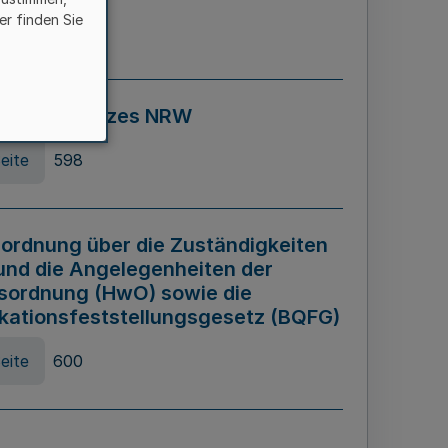
er finden Sie
eite
595
ospiel Gesetzes NRW
eite
598
ordnung über die Zuständigkeiten
und die Angelegenheiten der
sordnung (HwO) sowie die
ikationsfeststellungsgesetz (BQFG)
eite
600