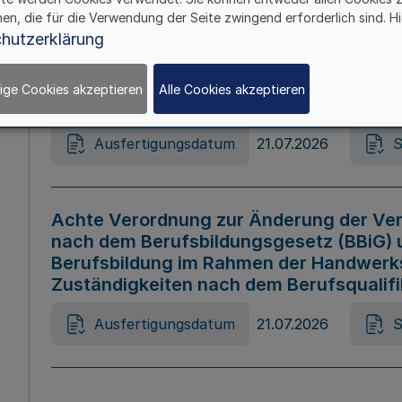
hen, die für die Verwendung der Seite zwingend erforderlich sind. Hi
Ausfertigungsdatum
21.07.2026
S
hutzerklärung
ige Cookies akzeptieren
Alle Cookies akzeptieren
Gesetz zur Änderung des Online-Casin
Ausfertigungsdatum
21.07.2026
S
Achte Verordnung zur Änderung der Ver
nach dem Berufsbildungsgesetz (BBiG) 
Berufsbildung im Rahmen der Handwerk
Zuständigkeiten nach dem Berufsqualif
Ausfertigungsdatum
21.07.2026
S