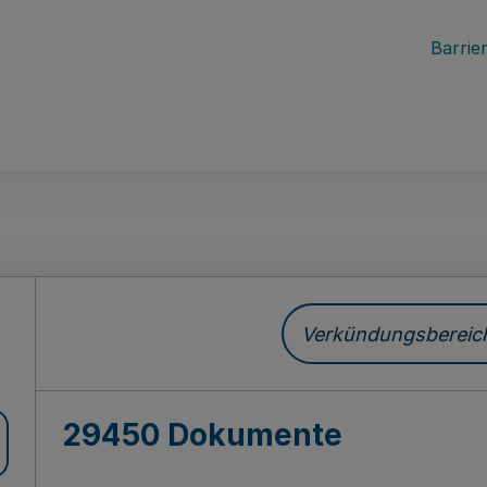
Barrier
ch
Verkündungsbereich 
29450 Dokumente