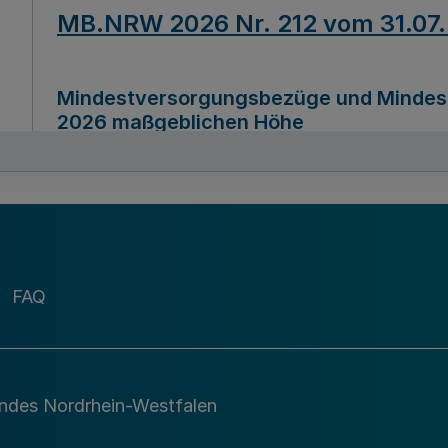
MB.NRW 2026 Nr. 212 vom 31.07
Mindestversorgungsbezüge und Mindesth
2026 maßgeblichen Höhe
Ausfertigungsdatum
22.07.2026
MB.NRW 2026 Nr. 211 vom 31.07
FAQ
Richtlinie zur Durchführung des Förder
Digital (MID)“ zum Teilprogramm MID-Di
andes Nordrhein-Westfalen
Ausfertigungsdatum
29.11.2026
A