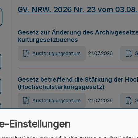
GV. NRW. 2026 Nr. 23 vom 03.08
Gesetz zur Änderung des Archivgesetze
Kulturgesetzbuches
Ausfertigungsdatum
21.07.2026
S
Gesetz betreffend die Stärkung der Hoc
(Hochschulstärkungsgesetz)
Ausfertigungsdatum
21.07.2026
S
e-Einstellungen
Gesetz zur Vermeidung von Diskriminier
(Landesantidiskriminierungsgesetz – 
ite werden Cookies verwendet. Sie können entweder allen Cookies 