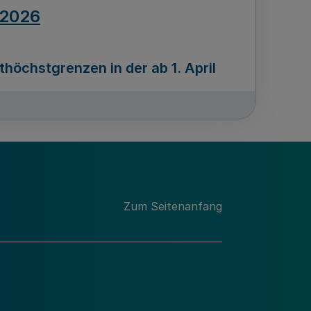
.2026
öchstgrenzen in der ab 1. April
Ausgabennummer
212
.2026
Zum Seitenanfang
programms „Mittelstand Innovativ &
gitale Prozesse
usgabennummer
211