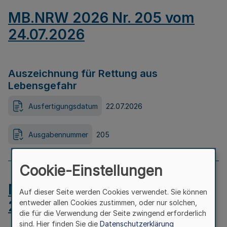
MB.NRW 2026 Nr. 205 vom
24.07.2026
Auszeichnung für Rettung aus
Lebensgefahr
Ausfertigungsdatum
22.07.2026
Ausgabennummer
205
Cookie-Einstellungen
MB.NRW 2026 Nr. 204 vom
Auf dieser Seite werden Cookies verwendet. Sie können
24.07.2026
entweder allen Cookies zustimmen, oder nur solchen,
die für die Verwendung der Seite zwingend erforderlich
sind. Hier finden Sie die
Datenschutzerklärung