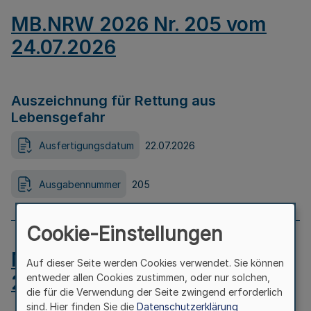
MB.NRW 2026 Nr. 205 vom
24.07.2026
Auszeichnung für Rettung aus
Lebensgefahr
Ausfertigungsdatum
22.07.2026
Ausgabennummer
205
Cookie-Einstellungen
MB.NRW 2026 Nr. 204 vom
Auf dieser Seite werden Cookies verwendet. Sie können
24.07.2026
entweder allen Cookies zustimmen, oder nur solchen,
die für die Verwendung der Seite zwingend erforderlich
sind. Hier finden Sie die
Datenschutzerklärung