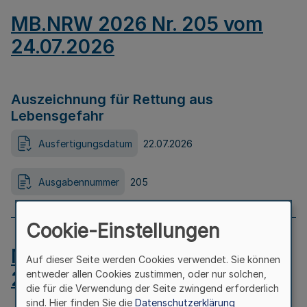
MB.NRW 2026 Nr. 205 vom
24.07.2026
Auszeichnung für Rettung aus
Lebensgefahr
Ausfertigungsdatum
22.07.2026
Ausgabennummer
205
Cookie-Einstellungen
MB.NRW 2026 Nr. 204 vom
Auf dieser Seite werden Cookies verwendet. Sie können
24.07.2026
entweder allen Cookies zustimmen, oder nur solchen,
die für die Verwendung der Seite zwingend erforderlich
sind. Hier finden Sie die
Datenschutzerklärung