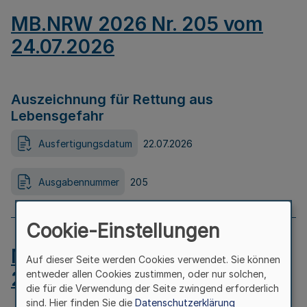
MB.NRW 2026 Nr. 205 vom
24.07.2026
Auszeichnung für Rettung aus
Lebensgefahr
Ausfertigungsdatum
22.07.2026
Ausgabennummer
205
Cookie-Einstellungen
MB.NRW 2026 Nr. 204 vom
Auf dieser Seite werden Cookies verwendet. Sie können
24.07.2026
entweder allen Cookies zustimmen, oder nur solchen,
die für die Verwendung der Seite zwingend erforderlich
sind. Hier finden Sie die
Datenschutzerklärung