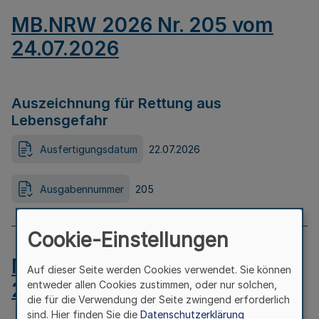
MB.NRW 2026 Nr. 205 vom
24.07.2026
Auszeichnung für Rettung aus
Lebensgefahr
Ausfertigungsdatum
22.07.2026
Ausgabennummer
205
Cookie-Einstellungen
MB.NRW 2026 Nr. 204 vom
Auf dieser Seite werden Cookies verwendet. Sie können
24.07.2026
entweder allen Cookies zustimmen, oder nur solchen,
die für die Verwendung der Seite zwingend erforderlich
sind. Hier finden Sie die
Datenschutzerklärung