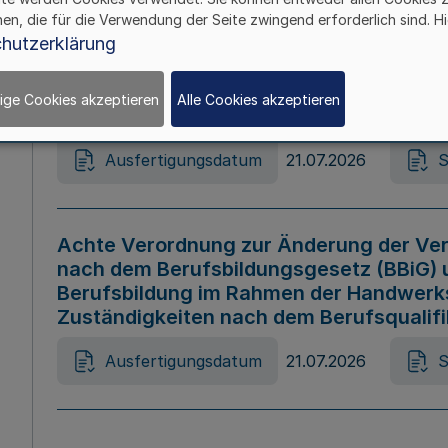
hen, die für die Verwendung der Seite zwingend erforderlich sind. Hi
Ausfertigungsdatum
21.07.2026
S
hutzerklärung
ige Cookies akzeptieren
Alle Cookies akzeptieren
Gesetz zur Änderung des Online-Casin
Ausfertigungsdatum
21.07.2026
S
Achte Verordnung zur Änderung der Ver
nach dem Berufsbildungsgesetz (BBiG) 
Berufsbildung im Rahmen der Handwerk
Zuständigkeiten nach dem Berufsqualif
Ausfertigungsdatum
21.07.2026
S