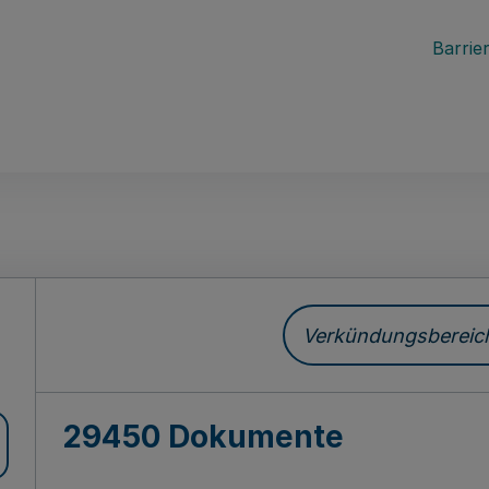
Barrier
ch
Verkündungsbereich 
29450 Dokumente