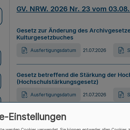
GV. NRW. 2026 Nr. 23 vom 03.08
Gesetz zur Änderung des Archivgesetze
Kulturgesetzbuches
Ausfertigungsdatum
21.07.2026
S
Gesetz betreffend die Stärkung der Hoc
(Hochschulstärkungsgesetz)
Ausfertigungsdatum
21.07.2026
S
e-Einstellungen
Gesetz zur Vermeidung von Diskriminier
(Landesantidiskriminierungsgesetz – 
ite werden Cookies verwendet. Sie können entweder allen Cookies 