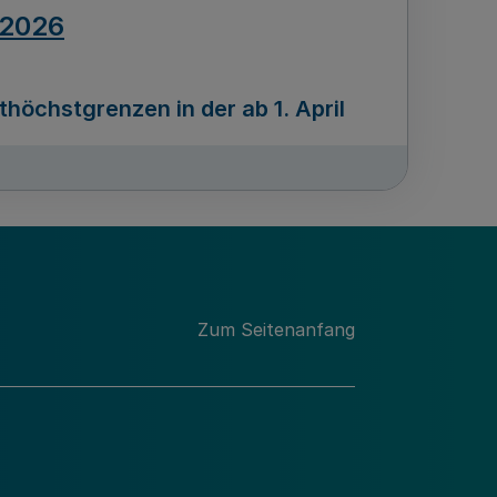
.2026
öchstgrenzen in der ab 1. April
Ausgabennummer
212
.2026
Zum Seitenanfang
programms „Mittelstand Innovativ &
gitale Prozesse
usgabennummer
211