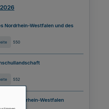
.2026
s Nordrhein-Westfalen und des
eite
550
hschullandschaft
eite
552
ung in Nordrhein-Westfalen
LADG NRW)
zustimmen,