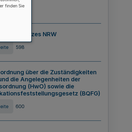
er finden Sie
eite
595
ospiel Gesetzes NRW
eite
598
ordnung über die Zuständigkeiten
und die Angelegenheiten der
sordnung (HwO) sowie die
ikationsfeststellungsgesetz (BQFG)
eite
600