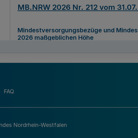
MB.NRW 2026 Nr. 212 vom 31.07
Mindestversorgungsbezüge und Mindesth
2026 maßgeblichen Höhe
Ausfertigungsdatum
22.07.2026
MB.NRW 2026 Nr. 211 vom 31.07
FAQ
Richtlinie zur Durchführung des Förder
Digital (MID)“ zum Teilprogramm MID-Di
andes Nordrhein-Westfalen
Ausfertigungsdatum
29.11.2026
A