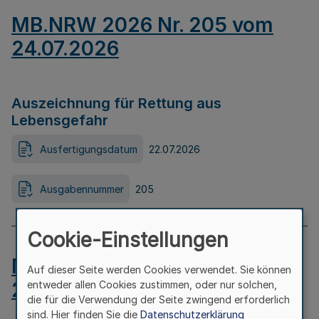
MB.NRW 2026 Nr. 205 vom
24.07.2026
Auszeichnung für Rettung aus
Lebensgefahr
Ausfertigungsdatum
22.07.2026
Ausgabennummer
205
Cookie-Einstellungen
MB.NRW 2026 Nr. 204 vom
Auf dieser Seite werden Cookies verwendet. Sie können
24.07.2026
entweder allen Cookies zustimmen, oder nur solchen,
die für die Verwendung der Seite zwingend erforderlich
sind. Hier finden Sie die
Datenschutzerklärung