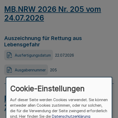
MB.NRW 2026 Nr. 205 vom
24.07.2026
Auszeichnung für Rettung aus
Lebensgefahr
Ausfertigungsdatum
22.07.2026
Ausgabennummer
205
Cookie-Einstellungen
MB.NRW 2026 Nr. 204 vom
Auf dieser Seite werden Cookies verwendet. Sie können
24.07.2026
entweder allen Cookies zustimmen, oder nur solchen,
die für die Verwendung der Seite zwingend erforderlich
sind. Hier finden Sie die
Datenschutzerklärung