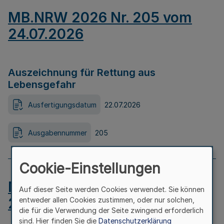
MB.NRW 2026 Nr. 205 vom
24.07.2026
Auszeichnung für Rettung aus
Lebensgefahr
Ausfertigungsdatum
22.07.2026
Ausgabennummer
205
Cookie-Einstellungen
MB.NRW 2026 Nr. 204 vom
Auf dieser Seite werden Cookies verwendet. Sie können
24.07.2026
entweder allen Cookies zustimmen, oder nur solchen,
die für die Verwendung der Seite zwingend erforderlich
sind. Hier finden Sie die
Datenschutzerklärung