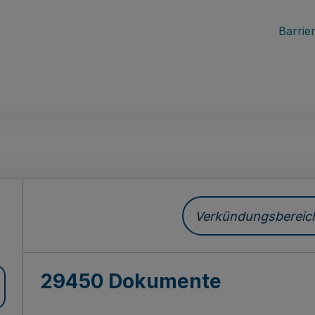
Barrier
ch
Verkündungsbereich 
29450 Dokumente