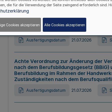
hen, die für die Verwendung der Seite zwingend erforderlich sind. Hi
Ausfertigungsdatum
21.07.2026
S
hutzerklärung
ige Cookies akzeptieren
Alle Cookies akzeptieren
Gesetz zur Änderung des Online-Casin
Ausfertigungsdatum
21.07.2026
S
Achte Verordnung zur Änderung der Ver
nach dem Berufsbildungsgesetz (BBiG) 
Berufsbildung im Rahmen der Handwerk
Zuständigkeiten nach dem Berufsqualif
Ausfertigungsdatum
21.07.2026
S