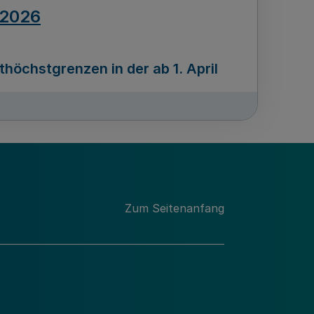
.2026
öchstgrenzen in der ab 1. April
Ausgabennummer
212
.2026
Zum Seitenanfang
programms „Mittelstand Innovativ &
gitale Prozesse
usgabennummer
211