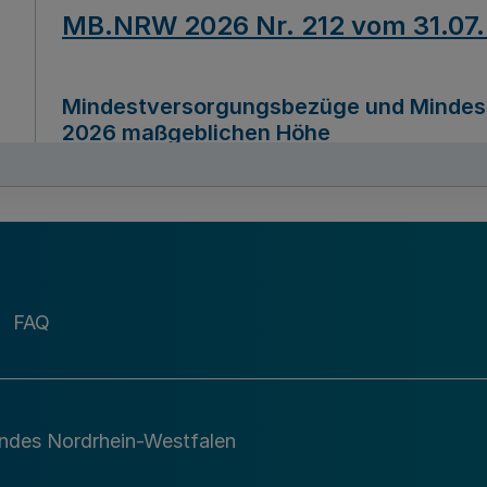
MB.NRW 2026 Nr. 212 vom 31.07
Mindestversorgungsbezüge und Mindesth
2026 maßgeblichen Höhe
Ausfertigungsdatum
22.07.2026
MB.NRW 2026 Nr. 211 vom 31.07
FAQ
Richtlinie zur Durchführung des Förder
Digital (MID)“ zum Teilprogramm MID-Di
andes Nordrhein-Westfalen
Ausfertigungsdatum
29.11.2026
A