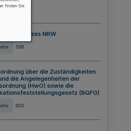
er finden Sie
eite
595
ospiel Gesetzes NRW
eite
598
ordnung über die Zuständigkeiten
und die Angelegenheiten der
sordnung (HwO) sowie die
ikationsfeststellungsgesetz (BQFG)
eite
600