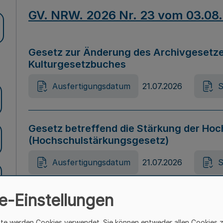
GV. NRW. 2026 Nr. 23 vom 03.08
Gesetz zur Änderung des Archivgesetze
Kulturgesetzbuches
Ausfertigungsdatum
21.07.2026
S
Gesetz betreffend die Stärkung der Hoc
(Hochschulstärkungsgesetz)
Ausfertigungsdatum
21.07.2026
S
e-Einstellungen
Gesetz zur Vermeidung von Diskriminier
(Landesantidiskriminierungsgesetz – 
ite werden Cookies verwendet. Sie können entweder allen Cookies 