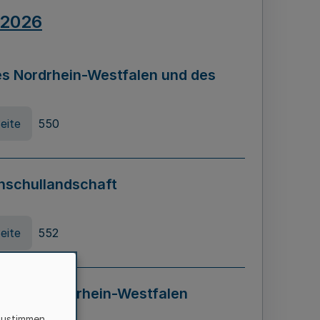
.2026
s Nordrhein-Westfalen und des
eite
550
hschullandschaft
eite
552
ung in Nordrhein-Westfalen
LADG NRW)
zustimmen,