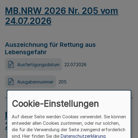
MB.NRW 2026 Nr. 205 vom
24.07.2026
Auszeichnung für Rettung aus
Lebensgefahr
Ausfertigungsdatum
22.07.2026
Ausgabennummer
205
Cookie-Einstellungen
MB.NRW 2026 Nr. 204 vom
Auf dieser Seite werden Cookies verwendet. Sie können
24.07.2026
entweder allen Cookies zustimmen, oder nur solchen,
die für die Verwendung der Seite zwingend erforderlich
sind. Hier finden Sie die
Datenschutzerklärung